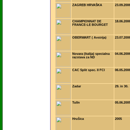
ZAGREB HRVAŠKA
23.09.200
CHAMPIONNAT DE
18.06.200
FRANCE-LE BOURGET
OBERWART ( Avstrija)
23.07.200
Novara (Italija) specialna
04.06.200
razstava za ND
CAC Split spec. II FCI
06.05.200
Zadar
29. in 30.
Tulln
05.06.200
Hrušica
2005