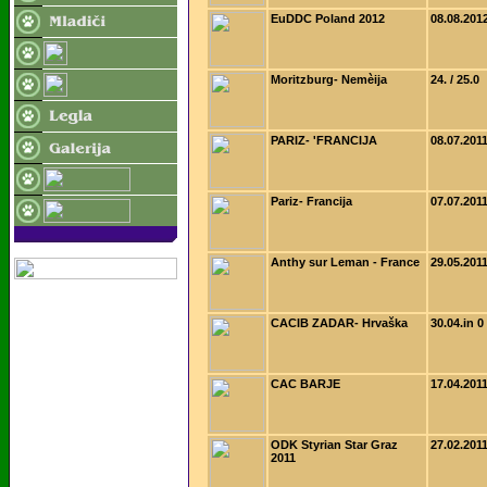
EuDDC Poland 2012
08.08.201
Moritzburg- Nemèija
24. / 25.0
PARIZ- 'FRANCIJA
08.07.201
Pariz- Francija
07.07.201
Anthy sur Leman - France
29.05.201
CACIB ZADAR- Hrvaška
30.04.in 0
CAC BARJE
17.04.201
ODK Styrian Star Graz
27.02.201
2011