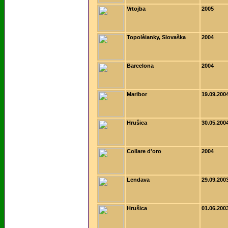
Vrtojba
2005
Topolèianky, Slovaška
2004
Barcelona
2004
Maribor
19.09.200
Hrušica
30.05.200
Collare d'oro
2004
Lendava
29.09.200
Hrušica
01.06.200