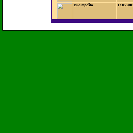
Budimpešta
17.05.200
2006 Valvasor's Land - Vse pravice pridrzane