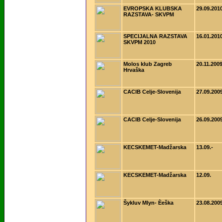
EVROPSKA KLUBSKA
29.09.201
RAZSTAVA- SKVPM
SPECIJALNA RAZSTAVA
16.01.201
SKVPM 2010
Molos klub Zagreb
20.11.200
Hrvaška
CACIB Celje-Slovenija
27.09.200
CACIB Celje-Slovenija
26.09.200
KECSKEMET-Madžarska
13.09.-
KECSKEMET-Madžarska
12.09.
Šykluv Mlyn- Èeška
23.08.200