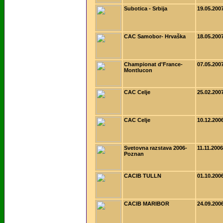
Subotica - Srbija
19.05.200
CAC Samobor- Hrvaška
18.05.200
Championat d'France-
07.05.200
Montlucon
CAC Celje
25.02.200
CAC Celje
10.12.200
Svetovna razstava 2006-
11.11.2006
Poznan
CACIB TULLN
01.10.200
CACIB MARIBOR
24.09.200