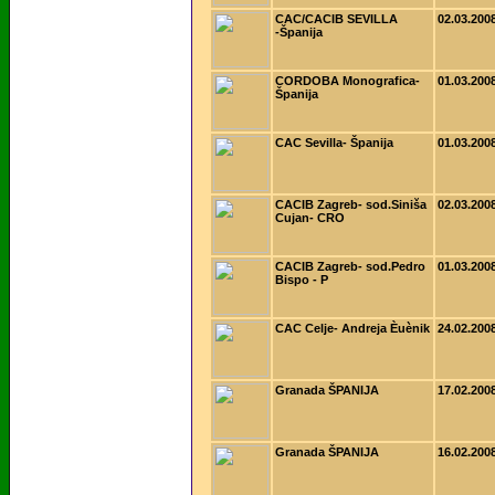
CAC/CACIB SEVILLA
02.03.200
-Španija
CORDOBA Monografica-
01.03.200
Španija
CAC Sevilla- Španija
01.03.200
CACIB Zagreb- sod.Siniša
02.03.200
Cujan- CRO
CACIB Zagreb- sod.Pedro
01.03.200
Bispo - P
CAC Celje- Andreja Èuènik
24.02.200
Granada ŠPANIJA
17.02.200
Granada ŠPANIJA
16.02.200